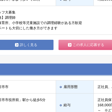
ッフ大募集
格】調理師
保育所、小学校等児童施設での調理経験がある方歓迎
ベートも大切にした働き方ができます
詳しく見る
この求人に応募する
日市市
雇用形態
正社員、
日市市役所前」駅から徒歩5分
正社員保
給与
168,0
～ ※ど