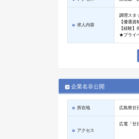
調理スタ
【優遇資
求人内容
【経験】
★プライ
企業名非公開
所在地
広島県廿
広電「廿
アクセス