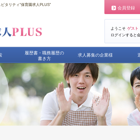
タリティ‟保育園求人PLUS‟
会員登録
ようこそ
ゲスト
ログインすると
履歴書・職務履歴の
索
求人募集の企業様
書き方