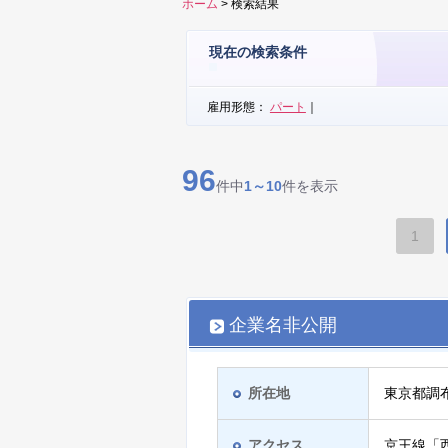
ホーム
> 検索結果
現在の検索条件
雇用形態：
パート
｜
96
件中
1～10
件を表示
1
企業名非公開
所在地
東京都調
アクセス
京王線「