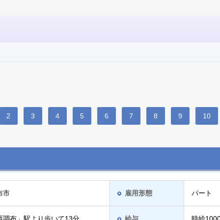
2
3
4
5
6
7
8
9
10
布市
雇用形態
パート
西調布」駅より歩いて13分
給与
時給100