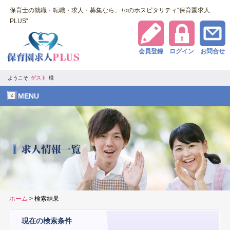
保育士の就職・転職・求人・募集なら、+αのホスピタリティ‟保育園求人
PLUS‟
会員登録
ログイン
お問合せ
ようこそ
ゲスト
様
MENU
ホーム
> 検索結果
現在の検索条件