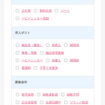
正社員
契約社員
パート
ベビーシッター登録
求人ポスト
施設長（園長）
保育士
調理員
事務・用務
施設管理業務
ベビーシッター
栄養士
調理師
看護師
子育て支援員
募集条件
新卒採用
経験者歓迎
経験不問
正社員登用
主婦活躍中
ブランク歓迎