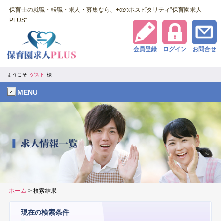
保育士の就職・転職・求人・募集なら、+αのホスピタリティ‟保育園求人
PLUS‟
会員登録
ログイン
お問合せ
ようこそ
ゲスト
様
MENU
ホーム
> 検索結果
現在の検索条件