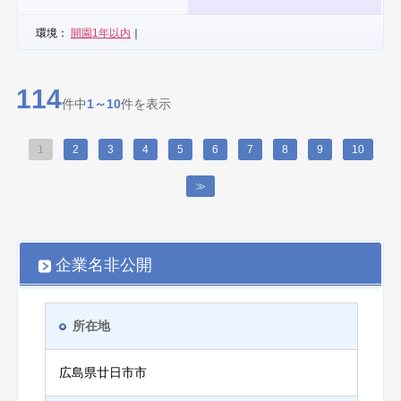
環境：
開園1年以内
｜
114
件中
1～10
件を表示
1
2
3
4
5
6
7
8
9
10
≫
企業名非公開
所在地
広島県廿日市市