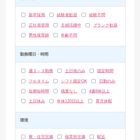
新卒採用
経験者歓迎
経験不問
正社員登用
主婦活躍中
ブランク歓迎
男性保育師
年齢不問
勤務曜日・時間
週２～３勤務
土日祝のみ
固定時間
フルタイム
シフト固定OK
日勤のみ
短期短時間
残業なし
4週8休以上
土日休み
年休120日以上
育児休暇
環境
寮・住宅完備
保育所完備
駅近