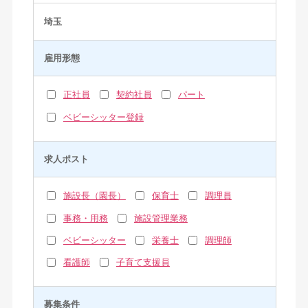
埼玉
雇用形態
正社員
契約社員
パート
ベビーシッター登録
求人ポスト
施設長（園長）
保育士
調理員
事務・用務
施設管理業務
ベビーシッター
栄養士
調理師
看護師
子育て支援員
募集条件