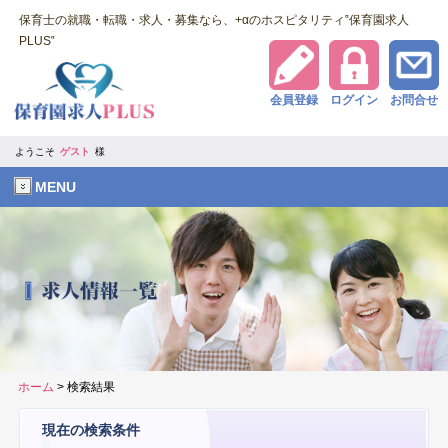
保育士の就職・転職・求人・募集なら、+αのホスピタリティ‟保育園求人
PLUS‟
会員登録
ログイン
お問合せ
ようこそ
ゲスト
様
MENU
ホーム
> 検索結果
現在の検索条件