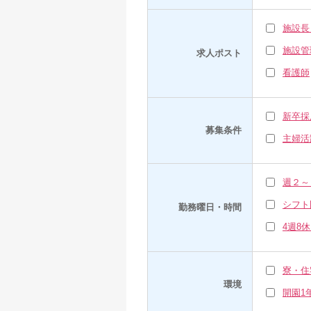
施設長
施設管
求人ポスト
看護師
新卒採
募集条件
主婦活
週２～
シフト
勤務曜日・時間
4週8
寮・住
環境
開園1