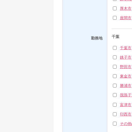
厚木市
座間市
千葉
勤務地
千葉市
銚子市
野田市
東金市
勝浦市
我孫子
富津市
印西市
その他