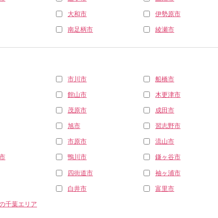
大和市
伊勢原市
南足柄市
綾瀬市
市川市
船橋市
館山市
木更津市
茂原市
成田市
旭市
習志野市
市原市
流山市
市
鴨川市
鎌ヶ谷市
四街道市
袖ヶ浦市
白井市
富里市
の千葉エリア