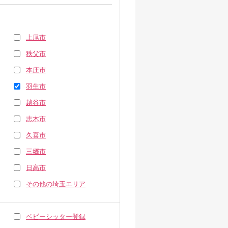
上尾市
秩父市
本庄市
羽生市
越谷市
志木市
久喜市
三郷市
日高市
その他の埼玉エリア
ベビーシッター登録