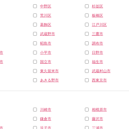
中野区
杉並区
荒川区
板橋区
葛飾区
江戸川区
武蔵野市
三鷹市
昭島市
調布市
市
小平市
日野市
市
国立市
福生市
東久留米市
武蔵村山市
あきる野市
西東京市
川崎市
相模原市
鎌倉市
藤沢市
市
逗子市
三浦市