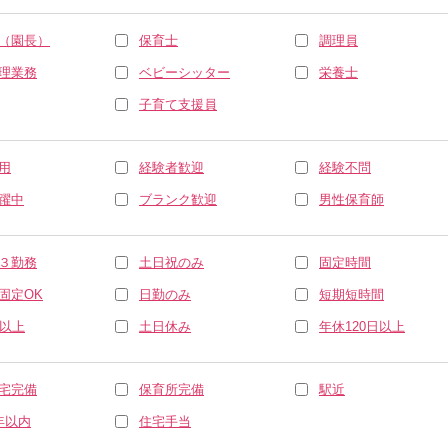
（園長）
保育士
調理員
理業務
ベビーシッター
栄養士
子育て支援員
用
経験者歓迎
経験不問
躍中
ブランク歓迎
男性保育師
３勤務
土日祝のみ
固定時間
固定OK
日勤のみ
短期短時間
休以上
土日休み
年休120日以上
宅完備
保育所完備
駅近
年以内
住宅手当