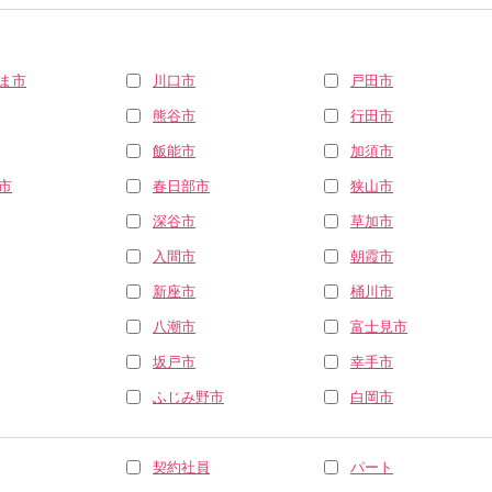
ま市
川口市
戸田市
熊谷市
行田市
飯能市
加須市
市
春日部市
狭山市
深谷市
草加市
入間市
朝霞市
新座市
桶川市
八潮市
富士見市
坂戸市
幸手市
ふじみ野市
白岡市
契約社員
パート