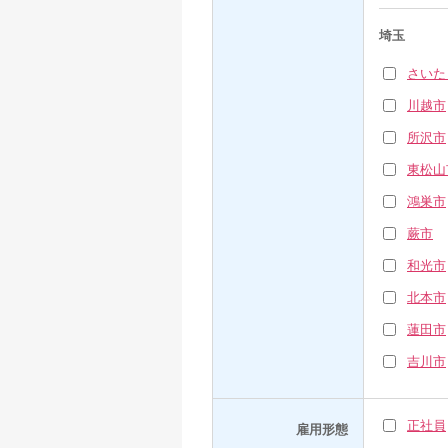
埼玉
さいた
川越市
所沢市
東松山
鴻巣市
蕨市
和光市
北本市
蓮田市
吉川市
正社員
雇用形態