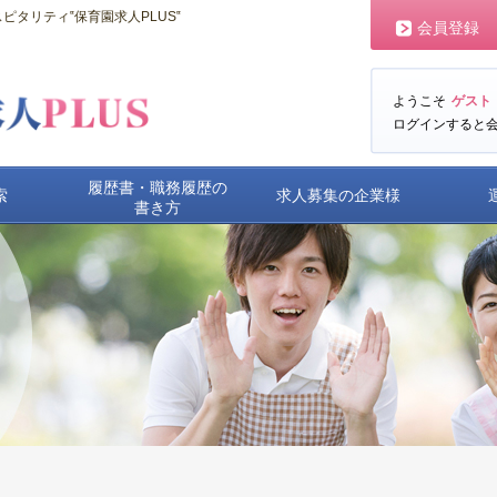
タリティ‟保育園求人PLUS‟
会員登録
ようこそ
ゲスト
ログインすると
履歴書・職務履歴の
索
求人募集の企業様
書き方