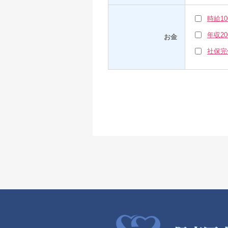
時給1
年収2
お金
社保完