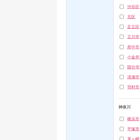
渋谷区
北区
足立区
立川市
府中市
小金井
国分寺
清瀬市
羽村市
神奈川
横浜市
平塚市
茅ヶ崎