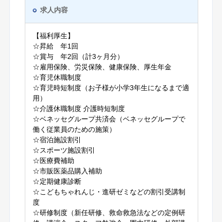
求人内容
【福利厚生】
☆昇給 年1回
☆賞与 年2回（計3ヶ月分）
☆雇用保険、労災保険、健康保険、厚生年金
☆育児休職制度
☆育児時短制度（お子様が小学3年生になるまで適
用）
☆介護休職制度 介護時短制度
☆ベネッセグループ共済会（ベネッセグループで
働く従業員のための施策）
☆宿泊施設割引
☆スポーツ施設割引
☆医療費補助
☆市販医薬品購入補助
☆定期健康診断
☆こどもちゃれんじ・進研ゼミなどの割引受講制
度
☆研修制度（新任研修、救命救急法などの定例研