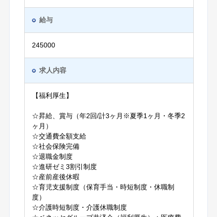
給与
245000
求人内容
【福利厚生】
☆昇給、賞与（年2回/計3ヶ月※夏季1ヶ月・冬季2
ヶ月）
☆交通費全額支給
☆社会保険完備
☆退職金制度
☆進研ゼミ3割引制度
☆産前産後休暇
☆育児支援制度（保育手当・時短制度・休職制
度）
☆介護時短制度・介護休職制度