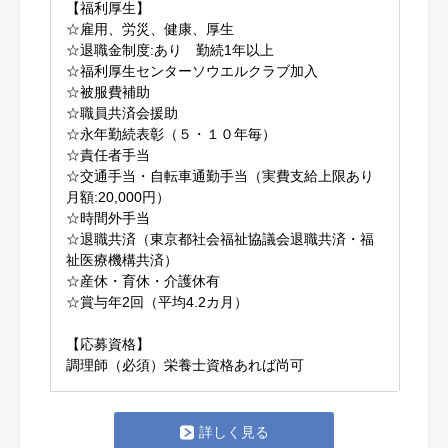
【福利厚生】
☆雇用、労災、健康、厚生
☆退職金制度:あり 勤続1年以上
☆福利厚生センターソウエルクラブ加入
☆被服費補助
☆職員共済会援助
☆永年勤続表彰（５・１０年毎）
☆責任者手当
☆交通手当・自転車通勤手当（実費支給上限あり
月額:20,000円）
☆時間外手当
☆退職共済（東京都社会福祉協議会退職共済・福
祉医療機構共済）
☆産休・育休・介護休有
☆賞与年2回（平均4.2カ月）
【応募資格】
調理師（必須）栄養士資格あれば尚可
詳しく見る