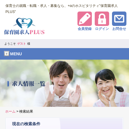
保育士の就職・転職・求人・募集なら、+αのホスピタリティ‟保育園求人
PLUS‟
会員登録
ログイン
お問合せ
ようこそ
ゲスト
様
MENU
ホーム
> 検索結果
現在の検索条件