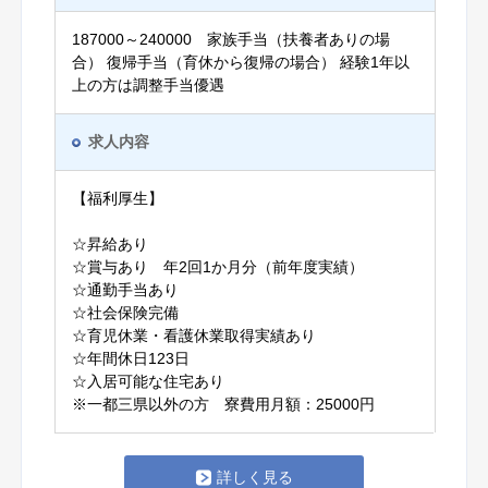
187000～240000 家族手当（扶養者ありの場
合） 復帰手当（育休から復帰の場合） 経験1年以
上の方は調整手当優遇
求人内容
【福利厚生】
☆昇給あり
☆賞与あり 年2回1か月分（前年度実績）
☆通勤手当あり
☆社会保険完備
☆育児休業・看護休業取得実績あり
☆年間休日123日
☆入居可能な住宅あり
※一都三県以外の方 寮費用月額：25000円
詳しく見る