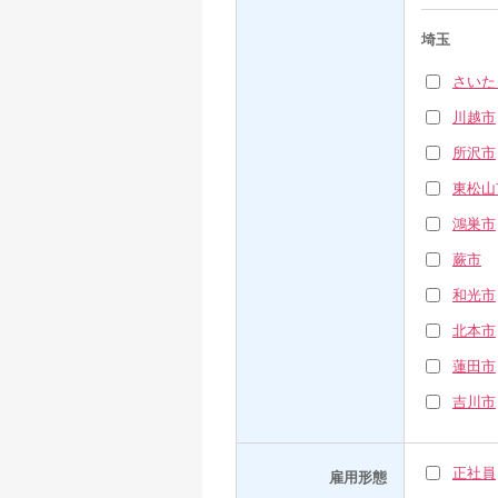
埼玉
さいた
川越市
所沢市
東松山
鴻巣市
蕨市
和光市
北本市
蓮田市
吉川市
正社員
雇用形態