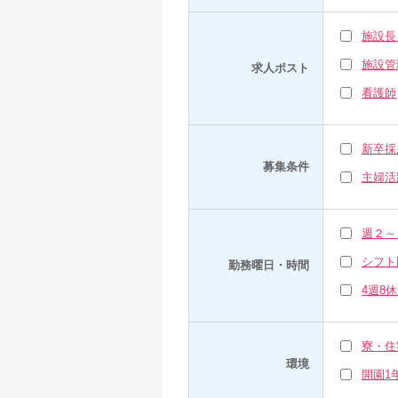
施設長
施設管
求人ポスト
看護師
新卒採
募集条件
主婦活
週２～
シフト
勤務曜日・時間
4週8
寮・住
環境
開園1