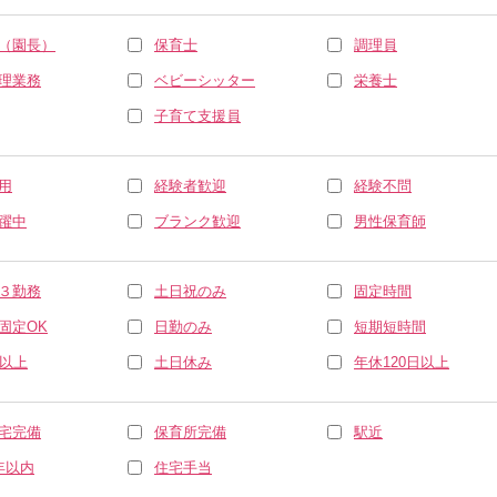
（園長）
保育士
調理員
理業務
ベビーシッター
栄養士
子育て支援員
用
経験者歓迎
経験不問
躍中
ブランク歓迎
男性保育師
３勤務
土日祝のみ
固定時間
固定OK
日勤のみ
短期短時間
休以上
土日休み
年休120日以上
宅完備
保育所完備
駅近
年以内
住宅手当