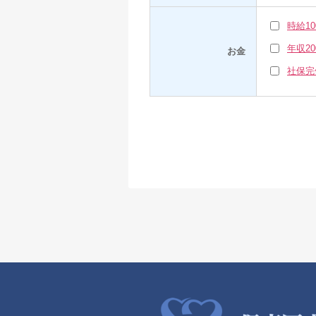
時給1
年収2
お金
社保完