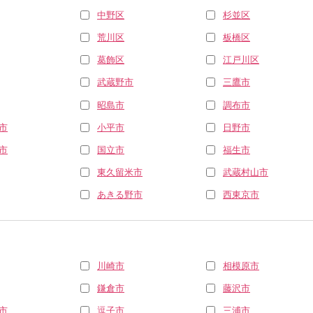
中野区
杉並区
荒川区
板橋区
葛飾区
江戸川区
武蔵野市
三鷹市
昭島市
調布市
市
小平市
日野市
市
国立市
福生市
東久留米市
武蔵村山市
あきる野市
西東京市
川崎市
相模原市
鎌倉市
藤沢市
市
逗子市
三浦市