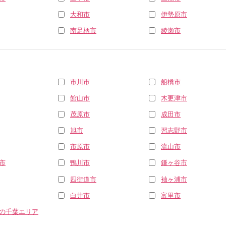
大和市
伊勢原市
南足柄市
綾瀬市
市川市
船橋市
館山市
木更津市
茂原市
成田市
旭市
習志野市
市原市
流山市
市
鴨川市
鎌ヶ谷市
四街道市
袖ヶ浦市
白井市
富里市
の千葉エリア