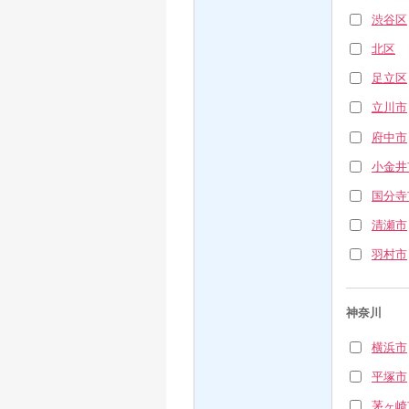
渋谷区
北区
足立区
立川市
府中市
小金井
国分寺
清瀬市
羽村市
神奈川
横浜市
平塚市
茅ヶ崎