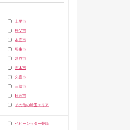
上尾市
秩父市
本庄市
羽生市
越谷市
志木市
久喜市
三郷市
日高市
その他の埼玉エリア
ベビーシッター登録