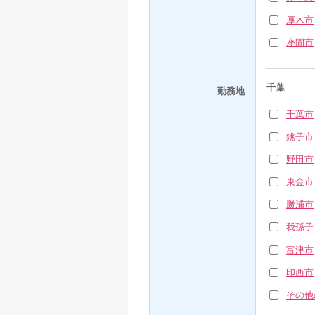
厚木市
座間市
千葉
勤務地
千葉市
銚子市
野田市
東金市
勝浦市
我孫子
富津市
印西市
その他