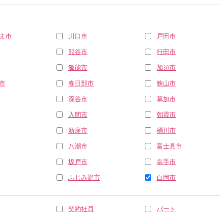
ま市
川口市
戸田市
熊谷市
行田市
飯能市
加須市
市
春日部市
狭山市
深谷市
草加市
入間市
朝霞市
新座市
桶川市
八潮市
富士見市
坂戸市
幸手市
ふじみ野市
白岡市
契約社員
パート