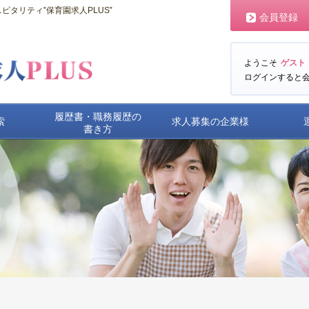
タリティ‟保育園求人PLUS‟
会員登録
ようこそ
ゲスト
ログインすると
履歴書・職務履歴の
索
求人募集の企業様
書き方