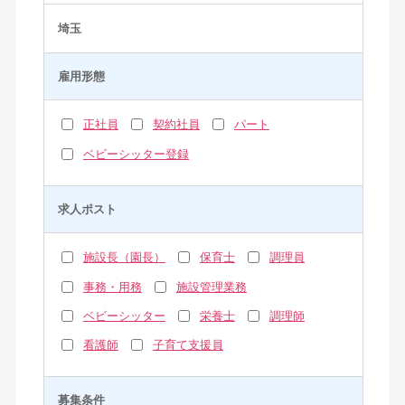
埼玉
雇用形態
正社員
契約社員
パート
ベビーシッター登録
求人ポスト
施設長（園長）
保育士
調理員
事務・用務
施設管理業務
ベビーシッター
栄養士
調理師
看護師
子育て支援員
募集条件