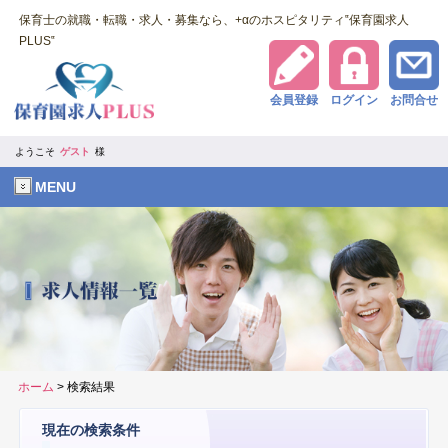
保育士の就職・転職・求人・募集なら、+αのホスピタリティ‟保育園求人
PLUS‟
会員登録
ログイン
お問合せ
ようこそ
ゲスト
様
MENU
ホーム
> 検索結果
現在の検索条件