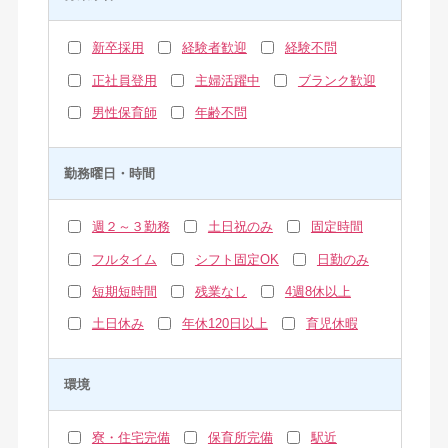
新卒採用
経験者歓迎
経験不問
正社員登用
主婦活躍中
ブランク歓迎
男性保育師
年齢不問
勤務曜日・時間
週２～３勤務
土日祝のみ
固定時間
フルタイム
シフト固定OK
日勤のみ
短期短時間
残業なし
4週8休以上
土日休み
年休120日以上
育児休暇
環境
寮・住宅完備
保育所完備
駅近