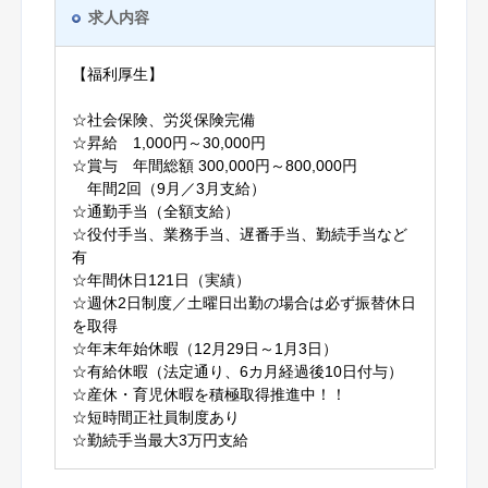
求人内容
【福利厚生】
☆社会保険、労災保険完備
☆昇給 1,000円～30,000円
☆賞与 年間総額 300,000円～800,000円
年間2回（9月／3月支給）
☆通勤手当（全額支給）
☆役付手当、業務手当、遅番手当、勤続手当など
有
☆年間休日121日（実績）
☆週休2日制度／土曜日出勤の場合は必ず振替休日
を取得
☆年末年始休暇（12月29日～1月3日）
☆有給休暇（法定通り、6カ月経過後10日付与）
☆産休・育児休暇を積極取得推進中！！
☆短時間正社員制度あり
☆勤続手当最大3万円支給