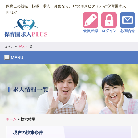
保育士の就職・転職・求人・募集なら、+αのホスピタリティ‟保育園求人
PLUS‟
会員登録
ログイン
お問合せ
ようこそ
ゲスト
様
MENU
ホーム
> 検索結果
現在の検索条件