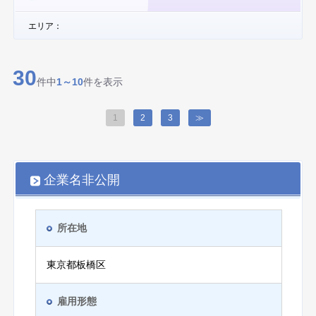
エリア：
30
件中
1～10
件を表示
1
2
3
≫
企業名非公開
所在地
東京都板橋区
雇用形態