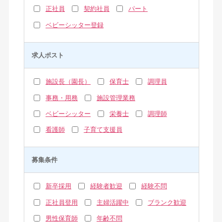
正社員
契約社員
パート
ベビーシッター登録
求人ポスト
施設長（園長）
保育士
調理員
事務・用務
施設管理業務
ベビーシッター
栄養士
調理師
看護師
子育て支援員
募集条件
新卒採用
経験者歓迎
経験不問
正社員登用
主婦活躍中
ブランク歓迎
男性保育師
年齢不問