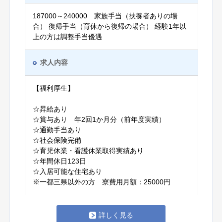
187000～240000 家族手当（扶養者ありの場
合） 復帰手当（育休から復帰の場合） 経験1年以
上の方は調整手当優遇
求人内容
【福利厚生】
☆昇給あり
☆賞与あり 年2回1か月分（前年度実績）
☆通勤手当あり
☆社会保険完備
☆育児休業・看護休業取得実績あり
☆年間休日123日
☆入居可能な住宅あり
※一都三県以外の方 寮費用月額：25000円
詳しく見る