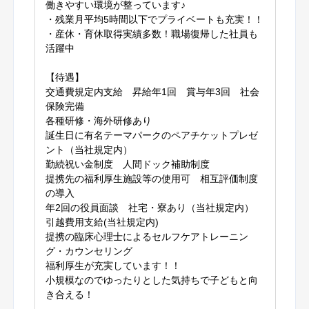
働きやすい環境が整っています♪
・残業月平均5時間以下でプライベートも充実！！
・産休・育休取得実績多数！職場復帰した社員も
活躍中
【待遇】
交通費規定内支給 昇給年1回 賞与年3回 社会
保険完備
各種研修・海外研修あり
誕生日に有名テーマパークのペアチケットプレゼ
ント（当社規定内）
勤続祝い金制度 人間ドック補助制度
提携先の福利厚生施設等の使用可 相互評価制度
の導入
年2回の役員面談 社宅・寮あり（当社規定内）
引越費用支給(当社規定内)
提携の臨床心理士によるセルフケアトレーニン
グ・カウンセリング
福利厚生が充実しています！！
小規模なのでゆったりとした気持ちで子どもと向
き合える！