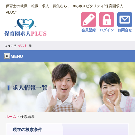
保育士の就職・転職・求人・募集なら、+αのホスピタリティ‟保育園求人
PLUS‟
会員登録
ログイン
お問合せ
ようこそ
ゲスト
様
MENU
ホーム
> 検索結果
現在の検索条件