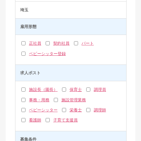
埼玉
雇用形態
正社員
契約社員
パート
ベビーシッター登録
求人ポスト
施設長（園長）
保育士
調理員
事務・用務
施設管理業務
ベビーシッター
栄養士
調理師
看護師
子育て支援員
募集条件