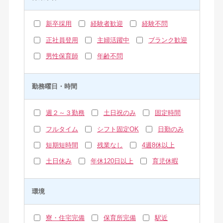
新卒採用
経験者歓迎
経験不問
正社員登用
主婦活躍中
ブランク歓迎
男性保育師
年齢不問
勤務曜日・時間
週２～３勤務
土日祝のみ
固定時間
フルタイム
シフト固定OK
日勤のみ
短期短時間
残業なし
4週8休以上
土日休み
年休120日以上
育児休暇
環境
寮・住宅完備
保育所完備
駅近