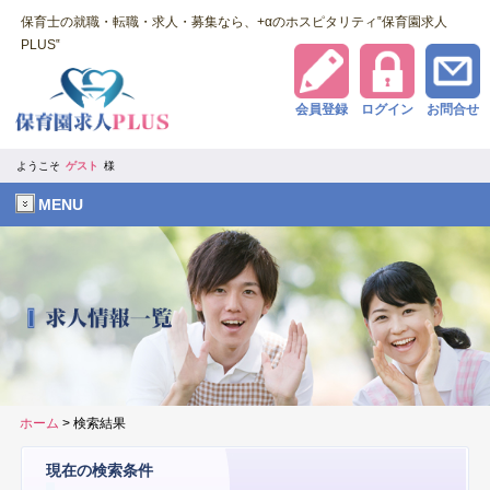
保育士の就職・転職・求人・募集なら、+αのホスピタリティ‟保育園求人
PLUS‟
会員登録
ログイン
お問合せ
ようこそ
ゲスト
様
MENU
ホーム
> 検索結果
現在の検索条件