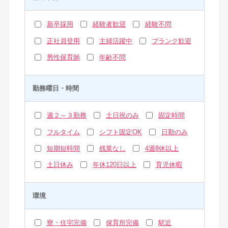
新卒採用
経験者歓迎
経験不問
正社員登用
主婦活躍中
ブランク歓迎
男性保育師
年齢不問
勤務曜日・時間
週２～３勤務
土日祝のみ
固定時間
フルタイム
シフト固定OK
日勤のみ
短期短時間
残業なし
4週8休以上
土日休み
年休120日以上
育児休暇
環境
寮・住宅完備
保育所完備
駅近