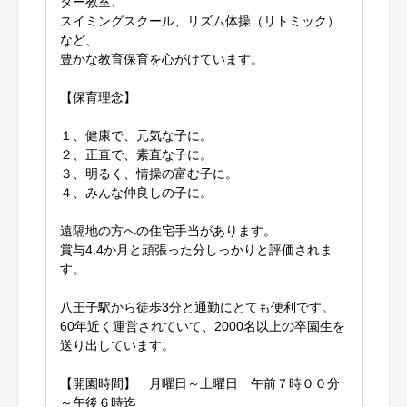
ター教室、
スイミングスクール、リズム体操（リトミック）
など、
豊かな教育保育を心がけています。
【保育理念】
１、健康で、元気な子に。
２、正直で、素直な子に。
３、明るく、情操の富む子に。
４、みんな仲良しの子に。
遠隔地の方への住宅手当があります。
賞与4.4か月と頑張った分しっかりと評価されま
す。
八王子駅から徒歩3分と通勤にとても便利です。
60年近く運営されていて、2000名以上の卒園生を
送り出しています。
【開園時間】 月曜日～土曜日 午前７時００分
～午後６時迄