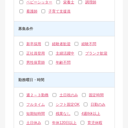
ベビーシッター
栄養士
調理師
看護師
子育て支援員
募集条件
新卒採用
経験者歓迎
経験不問
正社員登用
主婦活躍中
ブランク歓迎
男性保育師
年齢不問
勤務曜日・時間
週２～３勤務
土日祝のみ
固定時間
フルタイム
シフト固定OK
日勤のみ
短期短時間
残業なし
4週8休以上
土日休み
年休120日以上
育児休暇