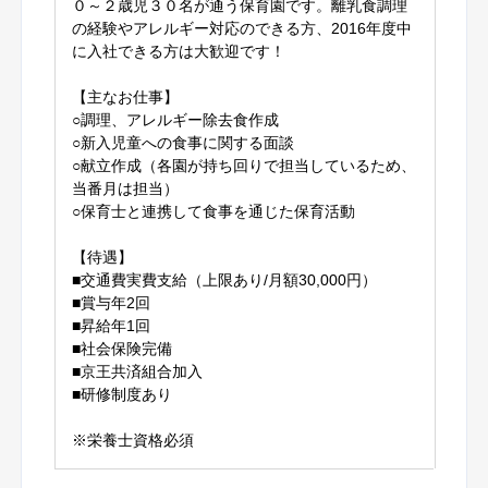
０～２歳児３０名が通う保育園です。離乳食調理
の経験やアレルギー対応のできる方、2016年度中
に入社できる方は大歓迎です！
【主なお仕事】
○調理、アレルギー除去食作成
○新入児童への食事に関する面談
○献立作成（各園が持ち回りで担当しているため、
当番月は担当）
○保育士と連携して食事を通じた保育活動
【待遇】
■交通費実費支給（上限あり/月額30,000円）
■賞与年2回
■昇給年1回
■社会保険完備
■京王共済組合加入
■研修制度あり
※栄養士資格必須