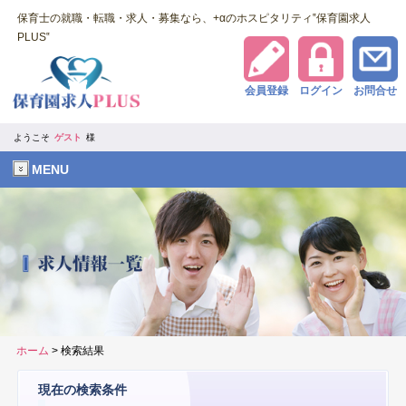
保育士の就職・転職・求人・募集なら、+αのホスピタリティ‟保育園求人
PLUS‟
会員登録
ログイン
お問合せ
ようこそ
ゲスト
様
MENU
ホーム
> 検索結果
現在の検索条件